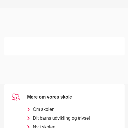
Antal elever: 576
Mere om vores skole
Om skolen
Dit barns udvikling og trivsel
Ny i skolen