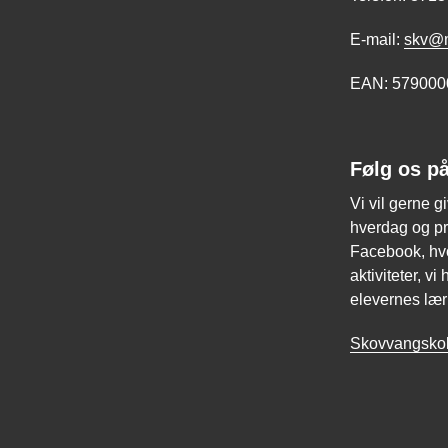
E-mail:
skv@m
EAN: 579000
Følg os p
Vi vil gerne g
hverdag og pra
Facebook, hvo
aktiviteter, vi
elevernes lær
Skovvangsko